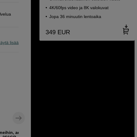
4K/60fps video ja 8K valokuvat
lvelua
Jopa 36 minuutin lentoaika
349
EUR
äytä lisää
neihin, action-
Kolmella USB-portilla varustettu nopea