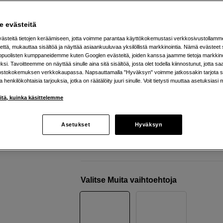
lataushubi
DJI
Lito 1 Fly More Combo (DJI RC-N3)
 evästeitä
steitä tietojen keräämiseen, jotta voimme parantaa käyttökokemustasi verkkosivustollamm
että, mukauttaa sisältöä ja näyttää asiaankuuluvaa yksilöllistä markkinointia. Nämä evästeet 
Verkkokauppa
:
Varastossa
kopuolisten kumppaneidemme kuten Googlen evästeitä, joiden kanssa jaamme tietoja markkin
si. Tavoitteemme on näyttää sinulle aina sitä sisältöä, josta olet todella kiinnostunut, jotta s
Helsingin myymälä
:
Varastotilanne
ostokokemuksen verkkokaupassa. Napsauttamalla "Hyväksyn" voimme jatkossakin tarjota si
ja henkilökohtaisia tarjouksia, jotka on räätälöity juuri sinulle. Voit tietysti muuttaa asetuksiasi 
Omnidirektionaalinen esteiden väistö
iitä, kuinka käsittelemme
4K/60fps video ja 8K valokuvat
Jopa 36 minuutin lentoaika
Asetukset
Hyväksyn
Lisää tietoa
Valitse Muita vaihtoehtoja