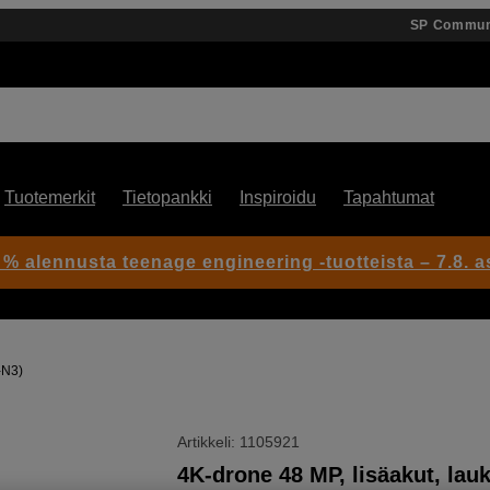
SP Commun
Tuotemerkit
Tietopankki
Inspiroidu
Tapahtumat
 % alennusta teenage engineering -tuotteista – 7.8. as
-N3)
Artikkeli: 1105921
4K-drone 48 MP, lisäakut, lauk