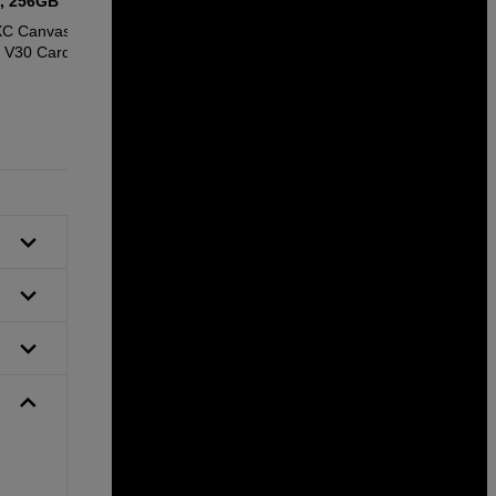
n, 256GB
laturi monipuoliseen käyttöön.
XC Canvas Go
Jupio Triple USB (2C1A) GaN Charger
 V30 Card +
65W
49
EUR