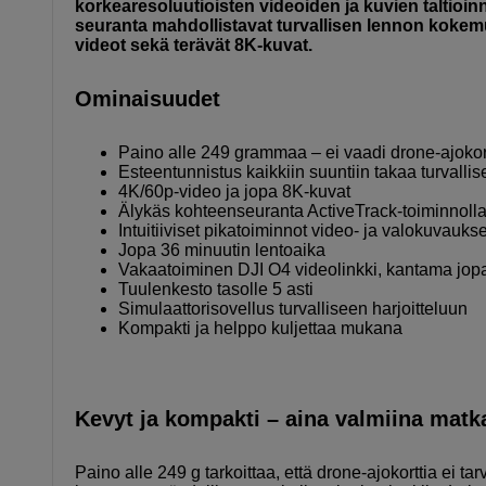
korkearesoluutioisten videoiden ja kuvien taltioin
seuranta mahdollistavat turvallisen lennon kokemuk
videot sekä terävät 8K-kuvat.
Ominaisuudet
Paino alle 249 grammaa – ei vaadi drone-ajokor
Esteentunnistus kaikkiin suuntiin takaa turvallis
4K/60p-video ja jopa 8K-kuvat
Älykäs kohteenseuranta ActiveTrack-toiminnoll
Intuitiiviset pikatoiminnot video- ja valokuvauks
Jopa 36 minuutin lentoaika
Vakaatoiminen DJI O4 videolinkki, kantama jop
Tuulenkesto tasolle 5 asti
Simulaattorisovellus turvalliseen harjoitteluun
Kompakti ja helppo kuljettaa mukana
Kevyt ja kompakti – aina valmiina matka
Paino alle 249 g tarkoittaa, että drone-ajokorttia ei ta