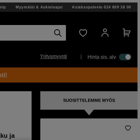
ity
Myymälät & Aukioloajat
Asiakaspalvelu
024 809 38 00
Yritysmyynti
Hinta sis. alv
ti!
SUOSITTELEMME MYÖS
ku ja