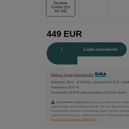
Fly More
Combo (DJI
RC-N3)
449
EUR
Määrä
Lisää ostoskoriin
Maksa Svea-erämaksulla
Esimerkki: 36 kk, 16 EUR/kk, yhteensä 581 EUR, todell
vuosikorko 19,07 %
Avausmaksu 5 EUR, laskutusmaksu 0 EUR/kk lisäksi
Lainaaminen maksaa!
Jos et pysty maksamaan velkaa
saatat saada maksuhäiriömerkinnän. Se voi vaikeuttaa a
vuokraamista, liittymien tekemistä ja uusien lainojen saami
saat kuntasi talous- ja velkaneuvonnasta. Yhteystiedot löyd
kkv.fi (avautuu uuteen välilehteen)