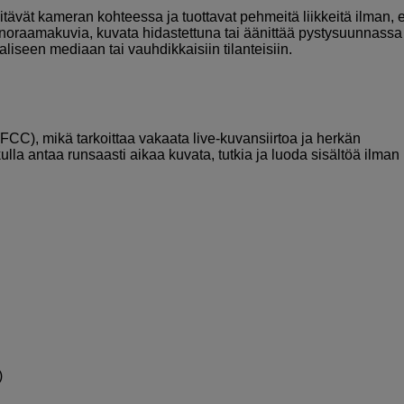
itävät kameran kohteessa ja tuottavat pehmeitä liikkeitä ilman, e
panoraamakuvia, kuvata hidastettuna tai äänittää pystysuunnassa
aaliseen mediaan tai vauhdikkaisiin tilanteisiin.
FCC), mikä tarkoittaa vakaata live-kuvansiirtoa ja herkän
lla antaa runsaasti aikaa kuvata, tutkia ja luoda sisältöä ilman
)