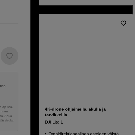
inen
 ajoissa,
4K-drone ohjaimella, akulla ja
sunnon
tarvikkeilla
sta. Apua
ät sivulta
DJI Lito 1
Omnidirektionaalinen esteiden väistö