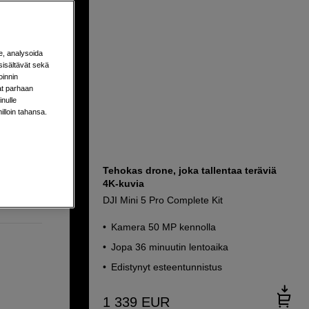
e, analysoida
sisältävät sekä
oinnin
aat parhaan
nulle
milloin tahansa.
Tehokas drone, joka tallentaa teräviä
4K-kuvia
DJI Mini 5 Pro Complete Kit
Kamera 50 MP kennolla
Jopa 36 minuutin lentoaika
Edistynyt esteentunnistus
1 339
EUR