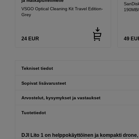
ja matkapuhelimelle
SanDis
VSGO Optical Cleaning Kit Travel Edition-
190MB/
Grey
24
EUR
49
EU
Tekniset tiedot
Sopivat lisävarusteet
Arvostelut, kysymykset ja vastaukset
Tuotetiedot
DJI Lito 1 on helppokäyttöinen ja kompakti drone, j