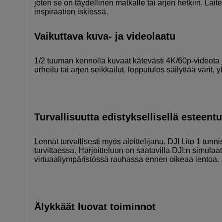
joten se on täydellinen matkalle tai arjen hetkiin. Lai
inspiraation iskiessä.
Vaikuttava kuva- ja videolaatu
1/2 tuuman kennolla kuvaat kätevästi 4K/60p-videota 
urheilu tai arjen seikkailut, lopputulos säilyttää värit
Turvallisuutta edistyksellisellä esteent
Lennät turvallisesti myös aloittelijana. DJI Lito 1 tunni
tarvittaessa. Harjoitteluun on saatavilla DJI:n simulaatt
virtuaaliympäristössä rauhassa ennen oikeaa lentoa.
Älykkäät luovat toiminnot