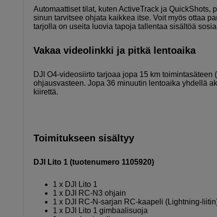
Automaattiset tilat, kuten ActiveTrack ja QuickShots, p
sinun tarvitsee ohjata kaikkea itse. Voit myös ottaa 
tarjolla on useita luovia tapoja tallentaa sisältöä sosi
Vakaa videolinkki ja pitkä lentoaika
DJI O4-videosiirto tarjoaa jopa 15 km toimintasäteen (
ohjausvasteen. Jopa 36 minuutin lentoaika yhdellä aku
kiirettä.
Toimitukseen sisältyy
DJI Lito 1 (tuotenumero 1105920)
1 x DJI Lito 1
1 x DJI RC-N3 ohjain
1 x DJI RC-N-sarjan RC-kaapeli (Lightning-liitin
1 x DJI Lito 1 gimbaalisuoja