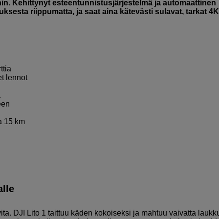
nin. Kehittynyt esteentunnistusjärjestelmä ja automaattinen
sesta riippumatta, ja saat aina kätevästi sulavat, tarkat 4K
ttia
et lennot
a
een
a 15 km
lle
rvita. DJI Lito 1 taittuu käden kokoiseksi ja mahtuu vaivatta laukk