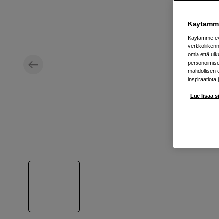
Käytämme
Käytämme evä
verkkoliikenn
omia että ul
personoimisek
mahdollisen 
inspiraatiota 
Lue lisää s