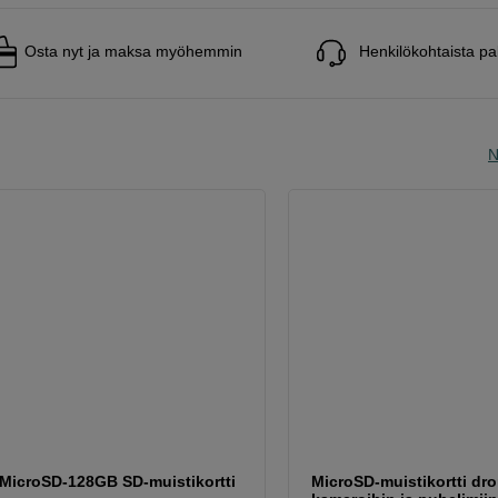
Osta nyt ja maksa myöhemmin
Henkilökohtaista pa
N
MicroSD-128GB SD-muistikortti
MicroSD-muistikortti dro