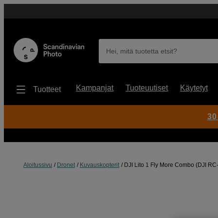
Hei, mitä tuotetta etsit?
Kampanjat
Tuoteuutiset
Käytetyt
Tuotteet
30
Aloitussivu
Dronet
Kuvauskopterit
DJI Lito 1 Fly More Combo (DJI RC