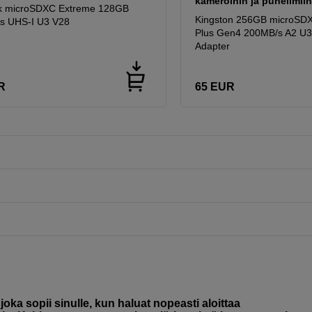
kameroihin ja puhelimii
k microSDXC Extreme 128GB
Kingston 256GB microSD
s UHS-I U3 V28
Plus Gen4 200MB/s A2 U3
Adapter
R
65
EUR
oka sopii sinulle, kun haluat nopeasti aloittaa