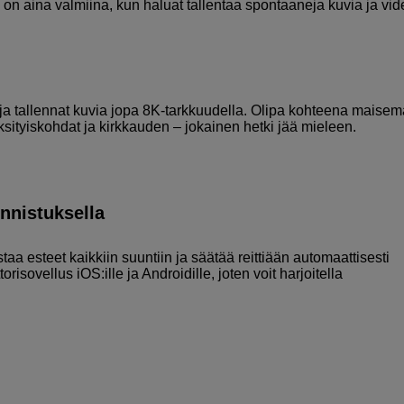
te on aina valmiina, kun haluat tallentaa spontaaneja kuvia ja vid
ja tallennat kuvia jopa 8K-tarkkuudella. Olipa kohteena maisem
, yksityiskohdat ja kirkkauden – jokainen hetki jää mieleen.
unnistuksella
staa esteet kaikkiin suuntiin ja säätää reittiään automaattisesti
orisovellus iOS:ille ja Androidille, joten voit harjoitella