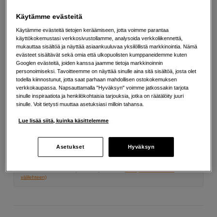
Lisää tietoa
Käytämme evästeitä
Käytämme evästeitä tietojen keräämiseen, jotta voimme parantaa
371
EUR
käyttökokemustasi verkkosivustollamme, analysoida verkkoliikennettä,
mukauttaa sisältöä ja näyttää asiaankuuluvaa yksilöllistä markkinointia. Nämä
evästeet sisältävät sekä omia että ulkopuolisten kumppaneidemme kuten
Määrä
Lisää ostoskoriin
Googlen evästeitä, joiden kanssa jaamme tietoja markkinoinnin
personoimiseksi. Tavoitteemme on näyttää sinulle aina sitä sisältöä, josta olet
todella kiinnostunut, jotta saat parhaan mahdollisen ostokokemuksen
verkkokaupassa. Napsauttamalla "Hyväksyn" voimme jatkossakin tarjota
sinulle inspiraatiota ja henkilökohtaisia tarjouksia, jotka on räätälöity juuri
Maksa Svea-erämaksulla
sinulle. Voit tietysti muuttaa asetuksiasi milloin tahansa.
Esimerkki: 36 kk, 13 EUR/kk, yhteensä 473 EUR, todellinen vuosikorko
Lue lisää siitä, kuinka käsittelemme
19,07 %
Avausmaksu 5 EUR, laskutusmaksu 0 EUR/kk lisäksi
Asetukset
Hyväksyn
Lainaaminen maksaa!
Jos et pysty maksamaan velkaa ajoissa, saatat
saada maksuhäiriömerkinnän. Se voi vaikeuttaa asunnon vuokraamista,
liittymien tekemistä ja uusien lainojen saamista. Apua saat kuntasi talous- ja
velkaneuvonnasta. Yhteystiedot löydät sivulta
kkv.fi (avautuu uuteen
välilehteen)