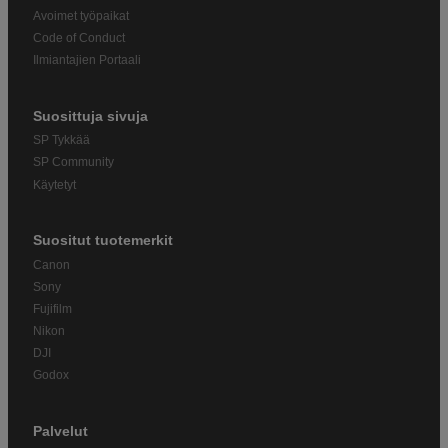
Avoimet työpaikat
Code of Conduct
Ilmiantajien Portaali
Suosittuja sivuja
SP Tykkää
SP Community
Käytetyt
Suositut tuotemerkit
Canon
Sony
Fujifilm
Nikon
DJI
Godox
Palvelut