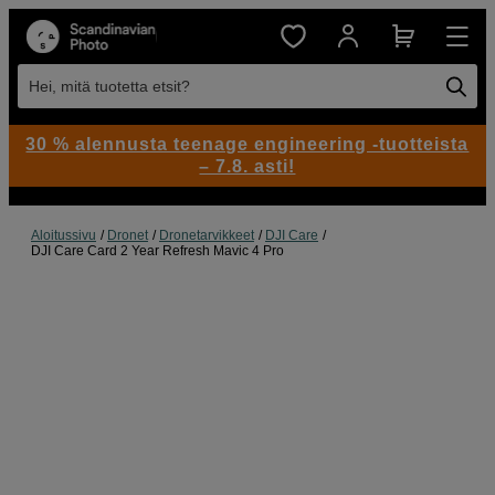
Hei, mitä tuotetta etsit?
30 % alennusta teenage engineering -tuotteista
– 7.8. asti!
Aloitussivu
Dronet
Dronetarvikkeet
DJI Care
DJI Care Card 2 Year Refresh Mavic 4 Pro