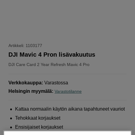
Artikkeli: 1103177
DJI Mavic 4 Pron lisävakuutus
DJI
Care Card 2 Year Refresh Mavic 4 Pro
Verkkokauppa
:
Varastossa
Helsingin myymälä
:
Varastotilanne
Kattaa normaalin käytön aikana tapahtuneet vauriot
Tehokkaat korjaukset
Ensisijaiset korjaukset