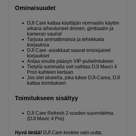
Ominaisuudet
DJI Care kattaa käyttäjän normaalin käytön
aikana aiheutuneet dronen, gimbaalin ja
kameran vauriot
Tarjoaa ammattimaisia ja tehokkaita
korjauksia
DJI Care -asiakkaat saavat ensisijaiset
korjaukset
Antaa sinulle pääsyn VIP-puhelintukeen
Tietyllä summalla voit vaihtaa DJI Mavci 4
Pron kahteen kertaan
Jos olet alueella, joka tukee DJI-Carea, DJI
kattaa toimituksen
Toimitukseen sisältyy
DJI Care Refresh 2 vuoden suunnitelma
(DJI Mavic 4 Pro)
Hyvä tietää!
DJI Care koskee vain uutta,