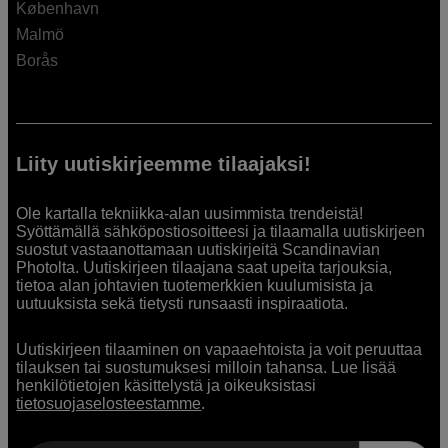
København
Malmö
Borås
Liity uutiskirjeemme tilaajaksi!
Ole kartalla tekniikka-alan uusimmista trendeistä!
Syöttämällä sähköpostiosoitteesi ja tilaamalla uutiskirjeen
suostut vastaanottamaan uutiskirjeitä Scandinavian
Photolta. Uutiskirjeen tilaajana saat upeita tarjouksia,
tietoa alan johtavien tuotemerkkien kuulumisista ja
uutuuksista sekä tietysti runsaasti inspiraatiota.
Uutiskirjeen tilaaminen on vapaaehtoista ja voit peruuttaa
tilauksen tai suostumuksesi milloin tahansa. Lue lisää
henkilötietojen käsittelystä ja oikeuksistasi
tietosuojaselosteestamme
.