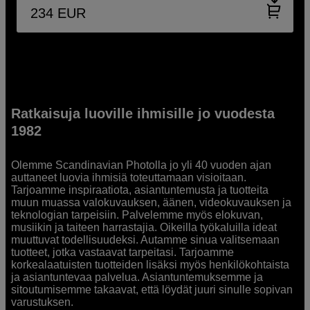
234
EUR
Ratkaisuja luoville ihmisille jo vuodesta
1982
Olemme Scandinavian Photolla jo yli 40 vuoden ajan
auttaneet luovia ihmisiä toteuttamaan visioitaan.
Tarjoamme inspiraatiota, asiantuntemusta ja tuotteita
muun muassa valokuvauksen, äänen, videokuvauksen ja
teknologian tarpeisiin. Palvelemme myös elokuvan,
musiikin ja taiteen harrastajia. Oikeilla työkaluilla ideat
muuttuvat todellisuudeksi. Autamme sinua valitsemaan
tuotteet, jotka vastaavat tarpeitasi. Tarjoamme
korkealaatuisten tuotteiden lisäksi myös henkilökohtaista
ja asiantuntevaa palvelua. Asiantuntemuksemme ja
sitoutumisemme takaavat, että löydät juuri sinulle sopivan
varustuksen.