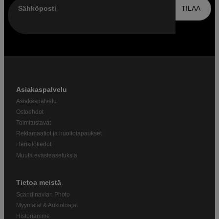
Sähköposti
TILAA
Asiakaspalvelu
Asiakaspalvelu
Ostoehdot
Toimitustavat
Reklamaatiot ja huoltotapaukset
Henkilötiedot
Muuta evästeasetuksia
Tietoa meistä
Scandinavian Photo
Myymälät & Aukioloajat
Historiamme