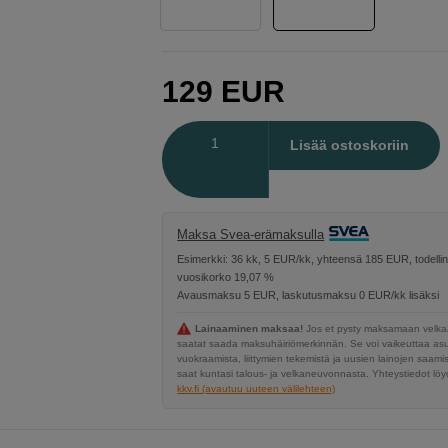
129
EUR
Määrä
Lisää ostoskoriin
Maksa Svea-erämaksulla
Esimerkki: 36 kk, 5 EUR/kk, yhteensä 185 EUR, todelli
vuosikorko 19,07 %
Avausmaksu 5 EUR, laskutusmaksu 0 EUR/kk lisäksi
Lainaaminen maksaa!
Jos et pysty maksamaan velkaa
saatat saada maksuhäiriömerkinnän. Se voi vaikeuttaa a
vuokraamista, liittymien tekemistä ja uusien lainojen saami
saat kuntasi talous- ja velkaneuvonnasta. Yhteystiedot löyd
kkv.fi (avautuu uuteen välilehteen)