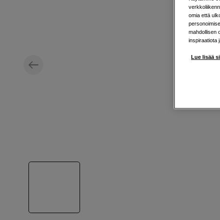
verkkoliikenn
omia että ul
personoimisek
mahdollisen 
inspiraatiota 
Lue lisää s