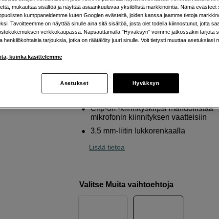
laulu- ja puhekäyttöön
että, mukauttaa sisältöä ja näyttää asiaankuuluvaa yksilöllistä markkinointia. Nämä evästeet 
kopuolisten kumppaneidemme kuten Googlen evästeitä, joiden kanssa jaamme tietoja markkin
Sennheiser
ME 2
si. Tavoitteemme on näyttää sinulle aina sitä sisältöä, josta olet todella kiinnostunut, jotta s
ostokokemuksen verkkokaupassa. Napsauttamalla "Hyväksyn" voimme jatkossakin tarjota si
ja henkilökohtaisia tarjouksia, jotka on räätälöity juuri sinulle. Voit tietysti muuttaa asetuksiasi 
Verkkokauppa
:
Varastossa
iitä, kuinka käsittelemme
Helsingin myymälä
:
Varastotilanne
Asetukset
Hyväksyn
Lavalier -mikrofoni laulu- ja puhekäy
Clip-on -kiinnitysklipsi mahdollistaa
mikrofonin kiinnityksen vaatteisiin
3,5 mm-liitin lukkorenkaalla
Lisää tietoa
Valitse Muita vaihtoehtoja