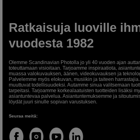
Ratkaisuja luoville ihm
vuodesta 1982
Olemme Scandinavian Photolla jo yli 40 vuoden ajan auttan
toteuttamaan visioitaan. Tarjoamme inspiraatiota, asiantunt
muassa valokuvauksen, äänen, videokuvauksen ja teknologi
Palvelemme myös elokuvan, musiikin ja taiteen harrastajia. O
muuttuvat todellisuudeksi. Autamme sinua valitsemaan tuott
tarpeitasi. Tarjoamme korkealaatuisten tuotteiden lisäksi m
asiantuntevaa palvelua. Asiantuntemuksemme ja sitoutumi
löydät juuri sinulle sopivan varustuksen.
Seuraa meitä: