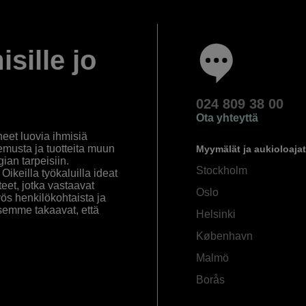
isille jo
024 809 38 00
Ota yhteyttä
eet luovia ihmisiä
emusta ja tuotteita muun
Myymälät ja aukioloajat
an tarpeisiin.
Stockholm
ikeilla työkaluilla ideat
eet, jotka vastaavat
Oslo
yös henkilökohtaista ja
semme takaavat, että
Helsinki
København
Malmö
Borås