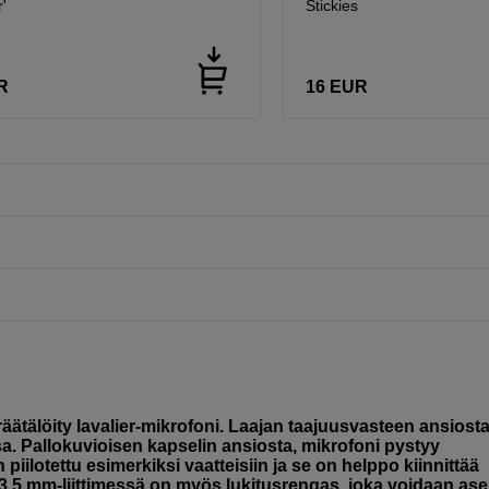
'
Stickies
R
16
EUR
tälöity lavalier-mikrofoni. Laajan taajuusvasteen ansiosta
ssa. Pallokuvioisen kapselin ansiosta, mikrofoni pystyy
iilotettu esimerkiksi vaatteisiin ja s
e on helppo kiinnittää
. 3,5 mm-liittimessä on myös lukitusrengas, joka voidaan as