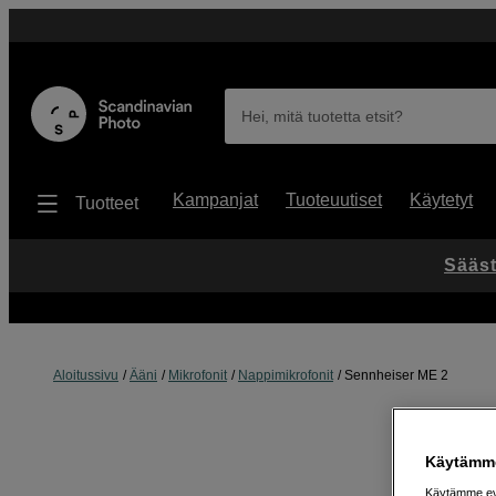
Hei, mitä tuotetta etsit?
Kampanjat
Tuoteuutiset
Käytetyt
Tuotteet
Sääst
Aloitussivu
Ääni
Mikrofonit
Nappimikrofonit
Sennheiser ME 2
Käytämme
Käytämme evä