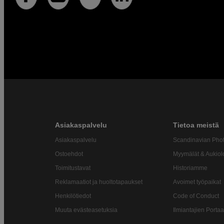
Asiakaspalvelu
Tietoa meistä
Asiakaspalvelu
Scandinavian Pho
Ostoehdot
Myymälät & Aukiol
Toimitustavat
Historiamme
Reklamaatiot ja huoltotapaukset
Avoimet työpaikat
Henkilötiedot
Code of Conduct
Muuta evästeasetuksia
Ilmiantajien Portaa