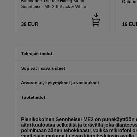
Bubblebee The Mic Hiding Kit for
Outdoor
Sennheiser ME 2-II Black & White
39
EUR
19
EU
Tekniset tiedot
Sopivat lisävarusteet
Arvostelut, kysymykset ja vastaukset
Tuotetiedot
Pienikokoinen Sennheiser ME2 on puhekäyttöön rää
ääni kuulostaa selkeältä ja terävältä joka tilantee
poimimaan äänen tehokkaasti, vaikka mikrofoni on p
vaatteisiin mukana tulevan kiinnitysklipsin avulla