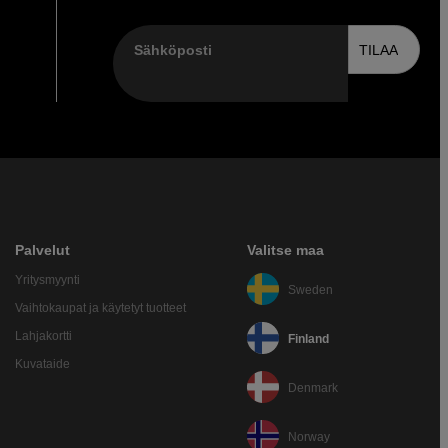
Sähköposti
TILAA
Palvelut
Valitse maa
Yritysmyynti
Sweden
Vaihtokaupat ja käytetyt tuotteet
Lahjakortti
Finland
Kuvataide
Denmark
Norway