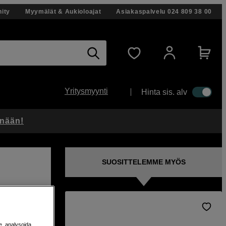
ity
Myymälät & Aukioloajat
Asiakaspalvelu
024 809 38 00
Yritysmyynti
Hinta sis. alv
änään!
SUOSITTELEMME MYÖS
i
e, analysoida