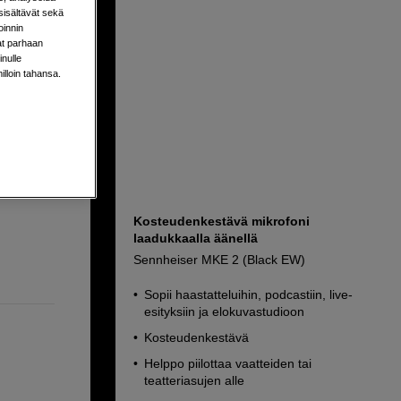
sisältävät sekä
oinnin
aat parhaan
nulle
milloin tahansa.
ttöön
Kosteudenkestävä mikrofoni
laadukkaalla äänellä
Sennheiser MKE 2 (Black EW)
Sopii haastatteluihin, podcastiin, live-
esityksiin ja elokuvastudioon
Kosteudenkestävä
Helppo piilottaa vaatteiden tai
teatteriasujen alle