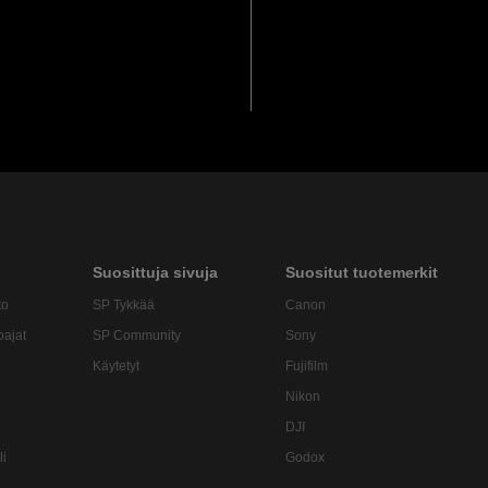
Suosittuja sivuja
Suositut tuotemerkit
to
SP Tykkää
Canon
oajat
SP Community
Sony
Käytetyt
Fujifilm
Nikon
DJI
li
Godox