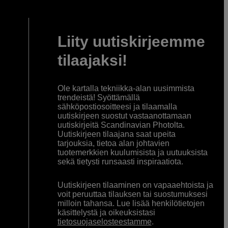
Liity uutiskirjeemme
tilaajaksi!
Ole kartalla tekniikka-alan uusimmista
trendeistä! Syöttämällä
sähköpostiosoitteesi ja tilaamalla
uutiskirjeen suostut vastaanottamaan
uutiskirjeitä Scandinavian Photolta.
Uutiskirjeen tilaajana saat upeita
tarjouksia, tietoa alan johtavien
tuotemerkkien kuulumisista ja uutuuksista
sekä tietysti runsaasti inspiraatiota.
Uutiskirjeen tilaaminen on vapaaehtoista ja
voit peruuttaa tilauksen tai suostumuksesi
milloin tahansa. Lue lisää henkilötietojen
käsittelystä ja oikeuksistasi
tietosuojaselosteestamme
.