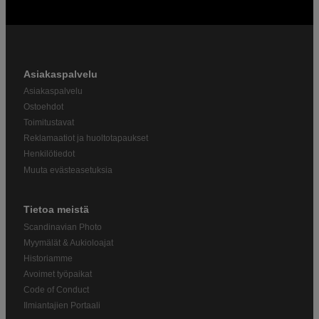
Asiakaspalvelu
Asiakaspalvelu
Ostoehdot
Toimitustavat
Reklamaatiot ja huoltotapaukset
Henkilötiedot
Muuta evästeasetuksia
Tietoa meistä
Scandinavian Photo
Myymälät & Aukioloajat
Historiamme
Avoimet työpaikat
Code of Conduct
Ilmiantajien Portaali