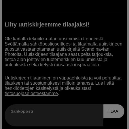
Liity uutiskirjeemme tilaajaksi!
Ole kartalla tekniikka-alan uusimmista trendeistä!
Syöttämällä sähköpostiosoitteesi ja tilaamalla uutiskirjeen
suostut vastaanottamaan uutiskirjeitä Scandinavian
Photolta. Uutiskirjeen tilaajana saat upeita tarjouksia,
tietoa alan johtavien tuotemerkkien kuulumisista ja
uutuuksista sekä tietysti runsaasti inspiraatiota.
Uutiskirjeen tilaaminen on vapaaehtoista ja voit peruuttaa
tilauksen tai suostumuksesi milloin tahansa. Lue lisää
henkilötietojen käsittelystä ja oikeuksistasi
tietosuojaselosteestamme
.
Sähköposti
TILAA