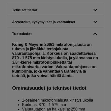
Tekniset tiedot
Arvostelut, kysymykset ja vastaukset
Tuotetiedot
König & Meyerin 260/1-mikrofonijalusta on
tukeva ja jämäkkä teräsjalusta
valurautapohjalla. Korkeus on säädettävissä
870 - 1 575 mm kiristyslukolla, ja yläosassa on
3/8"-kierre mikrofonipidikettä tai
mikrofonivartta varten. Valurautapohjassa on
kumipohja, joka vähentää värähtelyjä ja
tärinää, jotka voivat häiritä ääntä.
Ominaisuudet ja tekniset tiedot
2-osainen mikrofonijalusta kiristyslukolla
Korkeus: 870 - 1 575 mm
Valurautapohjan halkaisija: 250 mm