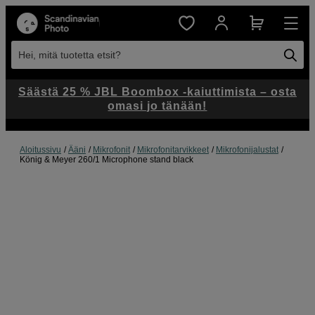
Hei, mitä tuotetta etsit?
Säästä 25 % JBL Boombox -kaiuttimista – osta
omasi jo tänään!
Aloitussivu
Ääni
Mikrofonit
Mikrofonitarvikkeet
Mikrofonijalustat
König & Meyer 260/1 Microphone stand black