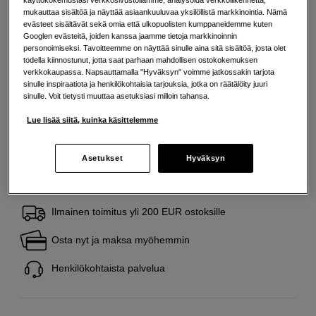
käyttökokemustasi verkkosivustollamme, analysoida verkkoliikennettä,
mukauttaa sisältöä ja näyttää asiaankuuluvaa yksilöllistä markkinointia. Nämä
Lisää tietoa
evästeet sisältävät sekä omia että ulkopuolisten kumppaneidemme kuten
Googlen evästeitä, joiden kanssa jaamme tietoja markkinoinnin
personoimiseksi. Tavoitteemme on näyttää sinulle aina sitä sisältöä, josta olet
todella kiinnostunut, jotta saat parhaan mahdollisen ostokokemuksen
46
EUR
verkkokaupassa. Napsauttamalla "Hyväksyn" voimme jatkossakin tarjota
sinulle inspiraatiota ja henkilökohtaisia tarjouksia, jotka on räätälöity juuri
Maksa heti tai jaa useampaan osamaksuun
Lue lisää
sinulle. Voit tietysti muuttaa asetuksiasi milloin tahansa.
Määrä
Lisää ostoskoriin
Lue lisää siitä, kuinka käsittelemme
Asetukset
Hyväksyn
Ilmainen toimitus yli 200 EUR ostoksille
Osta nyt ja maksa myöhemmin
Henkilökohtaista palvelua