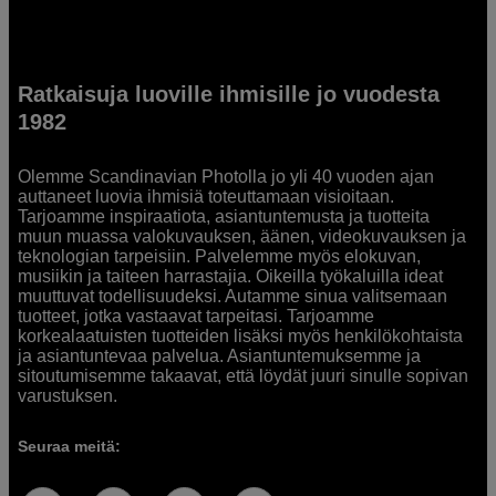
Ratkaisuja luoville ihmisille jo vuodesta
1982
Olemme Scandinavian Photolla jo yli 40 vuoden ajan
auttaneet luovia ihmisiä toteuttamaan visioitaan.
Tarjoamme inspiraatiota, asiantuntemusta ja tuotteita
muun muassa valokuvauksen, äänen, videokuvauksen ja
teknologian tarpeisiin. Palvelemme myös elokuvan,
musiikin ja taiteen harrastajia. Oikeilla työkaluilla ideat
muuttuvat todellisuudeksi. Autamme sinua valitsemaan
tuotteet, jotka vastaavat tarpeitasi. Tarjoamme
korkealaatuisten tuotteiden lisäksi myös henkilökohtaista
ja asiantuntevaa palvelua. Asiantuntemuksemme ja
sitoutumisemme takaavat, että löydät juuri sinulle sopivan
varustuksen.
Seuraa meitä: