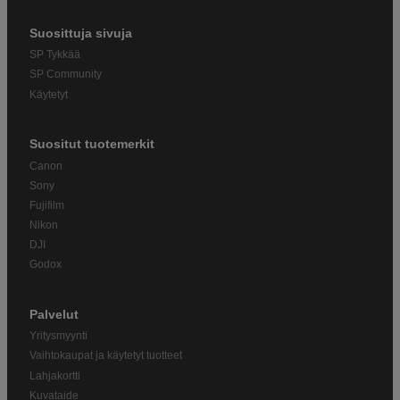
Suosittuja sivuja
SP Tykkää
SP Community
Käytetyt
Suositut tuotemerkit
Canon
Sony
Fujifilm
Nikon
DJI
Godox
Palvelut
Yritysmyynti
Vaihtokaupat ja käytetyt tuotteet
Lahjakortti
Kuvataide