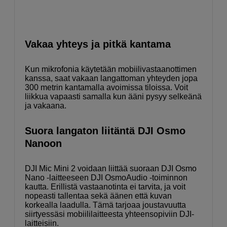
Vakaa yhteys ja pitkä kantama
Kun mikrofonia käytetään mobiilivastaanottimen
kanssa, saat vakaan langattoman yhteyden jopa
300 metrin kantamalla avoimissa tiloissa. Voit
liikkua vapaasti samalla kun ääni pysyy selkeänä
ja vakaana.
Suora langaton liitäntä DJI Osmo
Nanoon
DJI Mic Mini 2 voidaan liittää suoraan DJI Osmo
Nano -laitteeseen DJI OsmoAudio -toiminnon
kautta. Erillistä vastaanotinta ei tarvita, ja voit
nopeasti tallentaa sekä äänen että kuvan
korkealla laadulla. Tämä tarjoaa joustavuutta
siirtyessäsi mobiililaitteesta yhteensopiviin DJI-
laitteisiin.