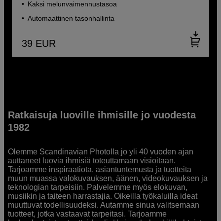
Kaksi melunvaimennustasoa
Automaattinen tasonhallinta
39
EUR
Ratkaisuja luoville ihmisille jo vuodesta
1982
Olemme Scandinavian Photolla jo yli 40 vuoden ajan
auttaneet luovia ihmisiä toteuttamaan visioitaan.
Tarjoamme inspiraatiota, asiantuntemusta ja tuotteita
muun muassa valokuvauksen, äänen, videokuvauksen ja
teknologian tarpeisiin. Palvelemme myös elokuvan,
musiikin ja taiteen harrastajia. Oikeilla työkaluilla ideat
muuttuvat todellisuudeksi. Autamme sinua valitsemaan
tuotteet, jotka vastaavat tarpeitasi. Tarjoamme