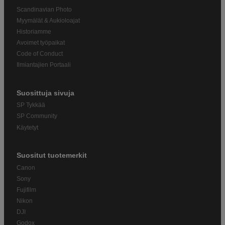
Scandinavian Photo
Myymälät & Aukioloajat
Historiamme
Avoimet työpaikat
Code of Conduct
Ilmiantajien Portaali
Suosittuja sivuja
SP Tykkää
SP Community
Käytetyt
Suositut tuotemerkit
Canon
Sony
Fujifilm
Nikon
DJI
Godox