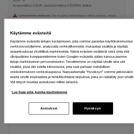
19,07 %
Avausmaksu 5 EUR, laskutusmaksu 0 EUR/kk lisäksi
Lainaaminen maksaa!
Jos et pysty maksamaan velkaa ajoissa, saatat
saada maksuhäiriömerkinnän. Se voi vaikeuttaa asunnon vuokraamista,
liittymien tekemistä ja uusien lainojen saamista. Apua saat kuntasi talous- ja
velkaneuvonnasta. Yhteystiedot löydät sivulta
kkv.fi (avautuu uuteen
Käytämme evästeitä
välilehteen)
Käytämme evästeitä tietojen keräämiseen, jotta voimme parantaa käyttökokemustasi
verkkosivustollamme, analysoida verkkoliikennettä, mukauttaa sisältöä ja näyttää
asiaankuuluvaa yksilöllistä markkinointia. Nämä evästeet sisältävät sekä omia että
ulkopuolisten kumppaneidemme kuten Googlen evästeitä, joiden kanssa jaamme
tietoja markkinoinnin personoimiseksi. Tavoitteemme on näyttää sinulle aina sitä
Ilmainen toimitus yli 200 EUR ostoksille
sisältöä, josta olet todella kiinnostunut, jotta saat parhaan mahdollisen
ostokokemuksen verkkokaupassa. Napsauttamalla "Hyväksyn" voimme jatkossakin
Osta nyt ja maksa myöhemmin
tarjota sinulle inspiraatiota ja henkilökohtaisia tarjouksia, jotka on räätälöity juuri sinulle
Voit tietysti muuttaa asetuksiasi milloin tahansa.
Henkilökohtaista palvelua
Lue lisää siitä, kuinka käsittelemme
Asetukset
Hyväksyn
Sopivat lisävarusteet
Näytä lisää