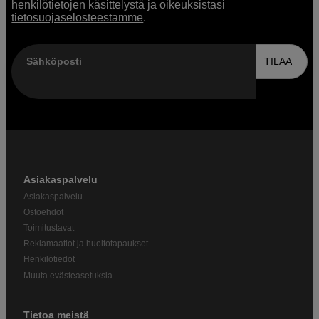
henkilötietojen käsittelystä ja oikeuksistasi
tietosuojaselosteestamme
.
Sähköposti
TILAA
Asiakaspalvelu
Asiakaspalvelu
Ostoehdot
Toimitustavat
Reklamaatiot ja huoltotapaukset
Henkilötiedot
Muuta evästeasetuksia
Tietoa meistä