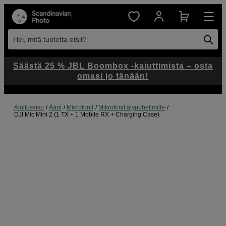
Hei, mitä tuotetta etsit?
Säästä 25 % JBL Boombox -kaiuttimista – osta
omasi jo tänään!
Aloitussivu
Ääni
Mikrofonit
Mikrofonit älypuhelimille
DJI Mic Mini 2 (1 TX + 1 Mobile RX + Charging Case)