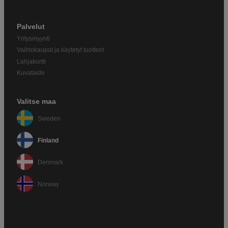
Palvelut
Yritysmyynti
Vaihtokaupat ja käytetyt tuotteet
Lahjakortti
Kuvataide
Valitse maa
Sweden
Finland
Denmark
Norway