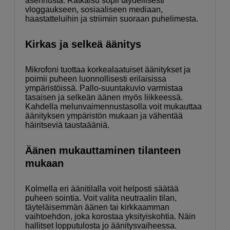
asennusta. Ratkaisu sopii täydellisesti
vloggaukseen, sosiaaliseen mediaan,
haastatteluihin ja striimiin suoraan puhelimesta.
Kirkas ja selkeä äänitys
Mikrofoni tuottaa korkealaatuiset äänitykset ja
poimii puheen luonnollisesti erilaisissa
ympäristöissä. Pallo-suuntakuvio varmistaa
tasaisen ja selkeän äänen myös liikkeessä.
Kahdella melunvaimennustasolla voit mukauttaa
äänityksen ympäristön mukaan ja vähentää
häiritseviä taustaääniä.
Äänen mukauttaminen tilanteen
mukaan
Kolmella eri äänitilalla voit helposti säätää
puheen sointia. Voit valita neutraalin tilan,
täyteläisemmän äänen tai kirkkaamman
vaihtoehdon, joka korostaa yksityiskohtia. Näin
hallitset lopputulosta jo äänitysvaiheessa.