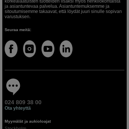
korkealaatuisten tuotteiden lisäksi myös henkilökohtaista
ja asiantuntevaa palvelua. Asiantuntemuksemme ja
sitoutumisemme takaavat, että löydät juuri sinulle sopivan
varustuksen.
Seuraa meitä:
024 809 38 00
Ota yhteyttä
Myymälät ja aukioloajat
Stockholm