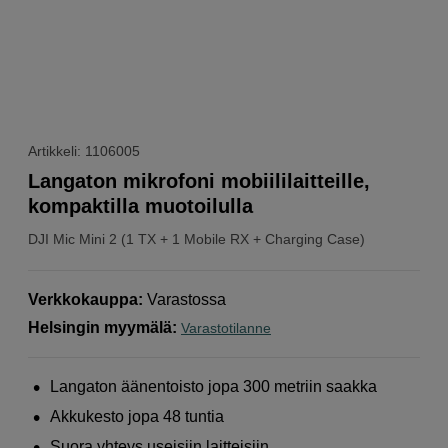
Artikkeli: 1106005
Langaton mikrofoni mobiililaitteille,
kompaktilla muotoilulla
DJI
Mic Mini 2 (1 TX + 1 Mobile RX + Charging Case)
Verkkokauppa
:
Varastossa
Helsingin myymälä
:
Varastotilanne
Langaton äänentoisto jopa 300 metriin saakka
Akkukesto jopa 48 tuntia
Suora yhteys useisiin laitteisiin