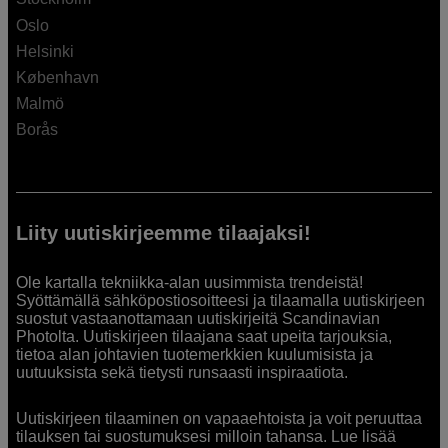
Oslo
Helsinki
København
Malmö
Borås
Liity uutiskirjeemme tilaajaksi!
Ole kartalla tekniikka-alan uusimmista trendeistä!
Syöttämällä sähköpostiosoitteesi ja tilaamalla uutiskirjeen
suostut vastaanottamaan uutiskirjeitä Scandinavian
Photolta. Uutiskirjeen tilaajana saat upeita tarjouksia,
tietoa alan johtavien tuotemerkkien kuulumisista ja
uutuuksista sekä tietysti runsaasti inspiraatiota.
Uutiskirjeen tilaaminen on vapaaehtoista ja voit peruuttaa
tilauksen tai suostumuksesi milloin tahansa. Lue lisää