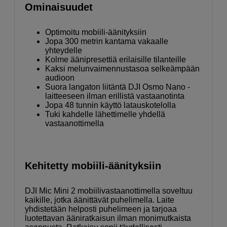
Ominaisuudet
Optimoitu mobiili-äänityksiin
Jopa 300 metrin kantama vakaalle
yhteydelle
Kolme äänipresettiä erilaisille tilanteille
Kaksi melunvaimennustasoa selkeämpään
audioon
Suora langaton liitäntä DJI Osmo Nano -
laitteeseen ilman erillistä vastaanotinta
Jopa 48 tunnin käyttö latauskotelolla
Tuki kahdelle lähettimelle yhdellä
vastaanottimella
Kehitetty mobiili-äänityksiin
DJI Mic Mini 2 mobiilivastaanottimella soveltuu
kaikille, jotka äänittävät puhelimella. Laite
yhdistetään helposti puhelimeen ja tarjoaa
luotettavan ääniratkaisun ilman monimutkaista