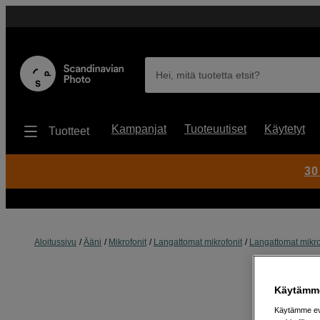
Hei, mitä tuotetta etsit?
Kampanjat
Tuoteuutiset
Käytetyt
Tuotteet
30
Aloitussivu
Ääni
Mikrofonit
Langattomat mikrofonit
Langattomat mikrof
Käytämme
Käytämme evä