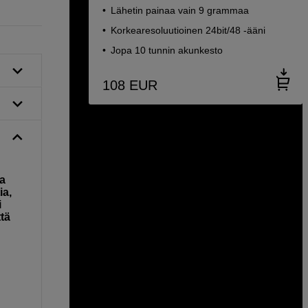
Lähetin painaa vain 9 grammaa
Korkearesoluutioinen 24bit/48 -ääni
Jopa 10 tunnin akunkesto
108
EUR
ja
ia,
i
ttä