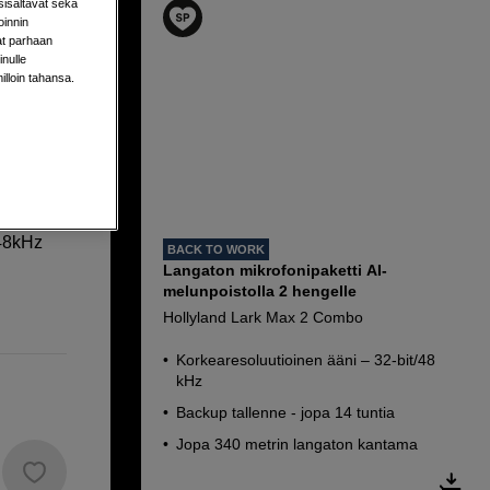
sisältävät sekä
oinnin
aat parhaan
nulle
milloin tahansa.
 48kHz
BACK TO WORK
Langaton mikrofonipaketti AI-
melunpoistolla 2 hengelle
Hollyland Lark Max 2 Combo
Korkearesoluutioinen ääni – 32-bit/48
kHz
Backup tallenne - jopa 14 tuntia
Jopa 340 metrin langaton kantama