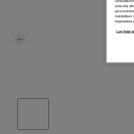
verkkoliikenn
omia että ul
personoimisek
mahdollisen 
inspiraatiota 
Lue lisää s