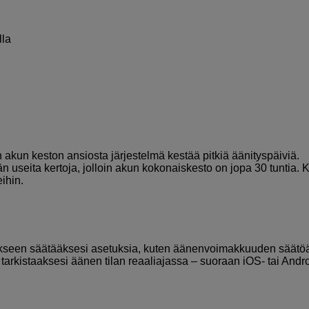
lla
 akun keston ansiosta järjestelmä kestää pitkiä äänityspäiviä.
 useita kertoja, jolloin akun kokonaiskesto on jopa 30 tuntia. 
eihin.
kseen säätääksesi asetuksia, kuten äänenvoimakkuuden säätöä
tarkistaaksesi äänen tilan reaaliajassa – suoraan iOS- tai Andro