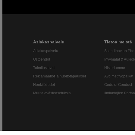
Asiakaspalvelu
Tietoa meistä
Asiakaspalvelu
Scandinavian Pho
Ostoehdot
Myymälät & Aukiol
Toimitustavat
Historiamme
Reklamaatiot ja huoltotapaukset
Avoimet työpaikat
Henkilötiedot
Code of Conduct
Muuta evästeasetuksia
Ilmiantajien Portaa