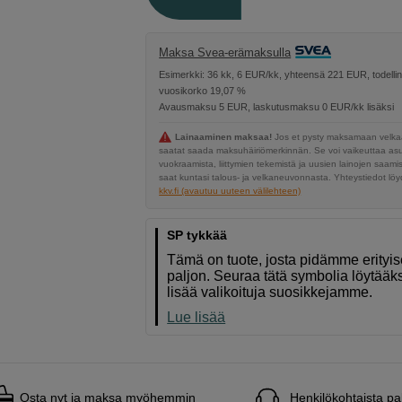
Maksa Svea-erämaksulla
Esimerkki: 36 kk, 6 EUR/kk, yhteensä 221 EUR, todelli
vuosikorko 19,07 %
Avausmaksu 5 EUR, laskutusmaksu 0 EUR/kk lisäksi
Lainaaminen maksaa!
Jos et pysty maksamaan velkaa
saatat saada maksuhäiriömerkinnän. Se voi vaikeuttaa a
vuokraamista, liittymien tekemistä ja uusien lainojen saami
saat kuntasi talous- ja velkaneuvonnasta. Yhteystiedot löyd
kkv.fi (avautuu uuteen välilehteen)
SP tykkää
Tämä on tuote, josta pidämme erityi
paljon. Seuraa tätä symbolia löytääk
lisää valikoituja suosikkejamme.
Lue lisää
Osta nyt ja maksa myöhemmin
Henkilökohtaista pa