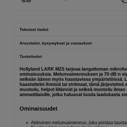
Tekniset tiedot
Arvostelut, kysymykset ja vastaukset
Tuotetiedot
Hollyland LARK M2S tarjoaa langattoman mikrofoni
ominaisuuksia. Melunvaimennuksen ja 70 dB:n sign
selkeän äänen myös haastavissa ympäristöissä. Lu
haastattelet ihmisiä tai striimaat, tämä järjestelmä
muotoilu, helpot liitännät ja selkeä muotoilu ilman 
ammattilaisille, jotka haluavat luoda laadukasta si
Ominaisuudet
Aktiivinen melunvaimennus, joka poistaa taust