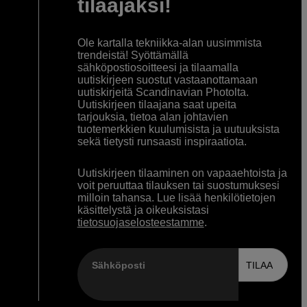
tilaajaksi!
Ole kartalla tekniikka-alan uusimmista
trendeistä! Syöttämällä
sähköpostiosoitteesi ja tilaamalla
uutiskirjeen suostut vastaanottamaan
uutiskirjeitä Scandinavian Photolta.
Uutiskirjeen tilaajana saat upeita
tarjouksia, tietoa alan johtavien
tuotemerkkien kuulumisista ja uutuuksista
sekä tietysti runsaasti inspiraatiota.
Uutiskirjeen tilaaminen on vapaaehtoista ja
voit peruuttaa tilauksen tai suostumuksesi
milloin tahansa. Lue lisää henkilötietojen
käsittelystä ja oikeuksistasi
tietosuojaselosteestamme
.
Sähköposti
TILAA