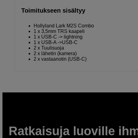
Toimitukseen sisältyy
Hollyland Lark M2S Combo
1 x 3,5mm TRS kaapeli
1 x USB-C -> lightning
1 x USB-A ->USB-C
2 x Tuulisuoja
2 x lähetin (kamera)
2 x vastaanotin (USB-C)
Ratkaisuja luoville ihm