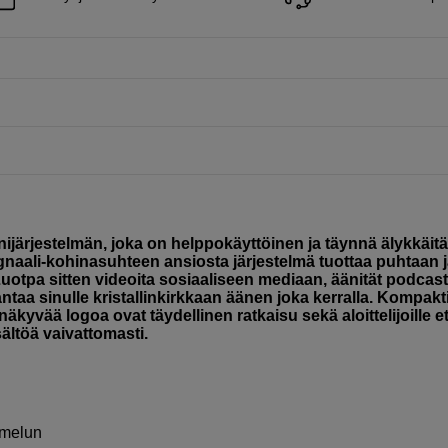
järjestelmän, joka on helppokäyttöinen ja täynnä älykkäitä
aali-kohinasuhteen ansiosta järjestelmä tuottaa puhtaan 
otpa sitten videoita sosiaaliseen mediaan, äänität podcast
 antaa sinulle kristallinkirkkaan äänen joka kerralla. Kompakt
näkyvää logoa ovat täydellinen ratkaisu sekä aloittelijoille e
sältöä vaivattomasti.
amelun