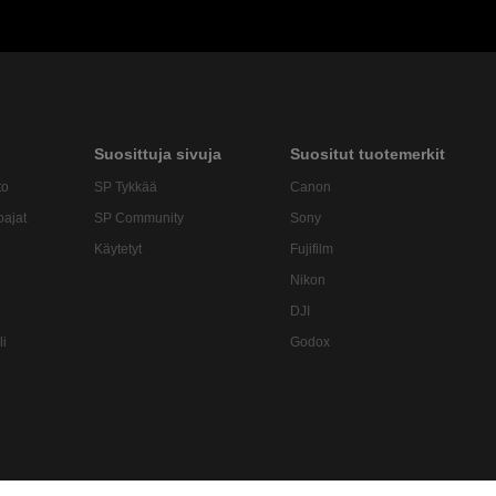
Suosittuja sivuja
Suositut tuotemerkit
to
SP Tykkää
Canon
oajat
SP Community
Sony
Käytetyt
Fujifilm
Nikon
DJI
li
Godox