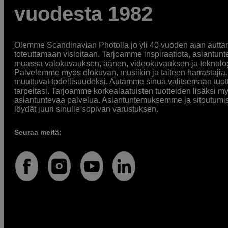
vuodesta 1982
Olemme Scandinavian Photolla jo yli 40 vuoden ajan auttan
toteuttamaan visioitaan. Tarjoamme inspiraatiota, asiantunt
muassa valokuvauksen, äänen, videokuvauksen ja teknologi
Palvelemme myös elokuvan, musiikin ja taiteen harrastajia. O
muuttuvat todellisuudeksi. Autamme sinua valitsemaan tuott
tarpeitasi. Tarjoamme korkealaatuisten tuotteiden lisäksi m
asiantuntevaa palvelua. Asiantuntemuksemme ja sitoutumi
löydät juuri sinulle sopivan varustuksen.
Seuraa meitä: