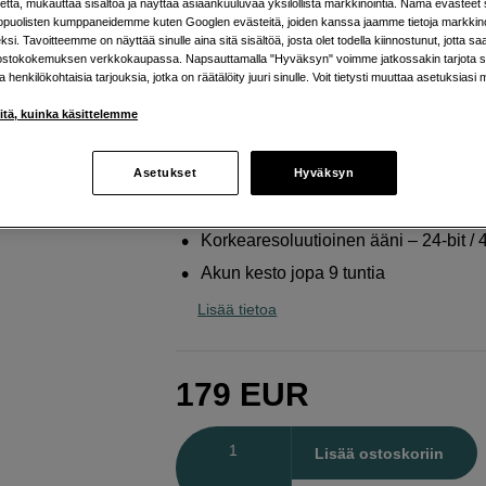
että, mukauttaa sisältöä ja näyttää asiaankuuluvaa yksilöllistä markkinointia. Nämä evästeet 
korkealaatuisella äänellä
kopuolisten kumppaneidemme kuten Googlen evästeitä, joiden kanssa jaamme tietoja markkin
si. Tavoitteemme on näyttää sinulle aina sitä sisältöä, josta olet todella kiinnostunut, jotta s
Hollyland
Lark M2S Combo
ostokokemuksen verkkokaupassa. Napsauttamalla "Hyväksyn" voimme jatkossakin tarjota si
ja henkilökohtaisia tarjouksia, jotka on räätälöity juuri sinulle. Voit tietysti muuttaa asetuksiasi 
Verkkokauppa
:
Varastossa
iitä, kuinka käsittelemme
Helsingin myymälä
:
Varastotilanne
Asetukset
Hyväksyn
Sisäänrakennettu melunvaimennus
Korkearesoluutioinen ääni – 24-bit /
Akun kesto jopa 9 tuntia
Lisää tietoa
179
EUR
Määrä
Lisää ostoskoriin