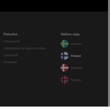
Palvelut
Valitse maa
Yritysmyynti
Sweden
Vaihtokaupat ja käytetyt tuotteet
Lahjakortti
Finland
Kuvataide
Denmark
Norway