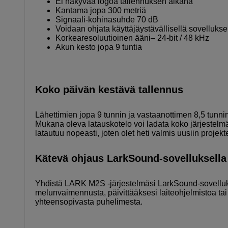
Ei näkyvää logoa tallennuksen aikana
Kantama jopa 300 metriä
Signaali-kohinasuhde 70 dB
Voidaan ohjata käyttäjäystävällisellä sovellukse
Korkearesoluutioinen ääni– 24-bit / 48 kHz
Akun kesto jopa 9 tuntia
Koko päivän kestävä tallennus
Lähettimien jopa 9 tunnin ja vastaanottimen 8,5 tunnin
Mukana oleva latauskotelo voi ladata koko järjestelmän
latautuu nopeasti, joten olet heti valmis uusiin projekt
Kätevä ohjaus LarkSound-sovelluksella
Yhdistä LARK M2S -järjestelmäsi LarkSound-sovellu
melunvaimennusta, päivittääksesi laiteohjelmistoa tai 
yhteensopivasta puhelimesta.