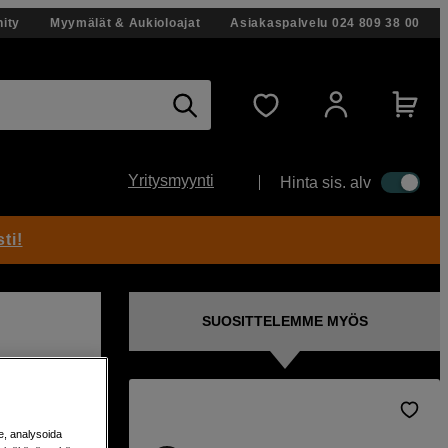
ity
Myymälät & Aukioloajat
Asiakaspalvelu
024 809 38 00
Yritysmyynti
Hinta sis. alv
ti!
SUOSITTELEMME MYÖS
i
e, analysoida