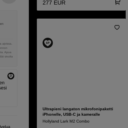
277
EUR
nen
 ajoissa,
sunnon
sta. Apua
ät sivulta
sen
sesi
Ultrapieni langaton mikrofonipaketti
iPhonelle, USB-C ja kameralle
Hollyland Lark M2 Combo
lvelua