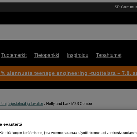
SP Commun
Tuotemerkit
Tietopankki
Inspiroidu
Tapahtumat
 % alennusta teenage engineering -tuotteista – 7.8. as
onijärjestelmät ja lavalier
Hollyland Lark M2S Combo
Artikkeli: 1102469
 evästeitä
Kätevä langaton mikrofonisett
steitä tietojen keräämiseen, jotta voimme parantaa käyttökokemustasi verkkosivustollamm