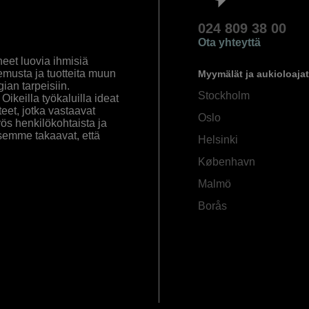
024 809 38 00
Ota yhteyttä
eet luovia ihmisiä
emusta ja tuotteita muun
Myymälät ja aukioloajat
an tarpeisiin.
Stockholm
ikeilla työkaluilla ideat
eet, jotka vastaavat
Oslo
yös henkilökohtaista ja
semme takaavat, että
Helsinki
København
Malmö
Borås