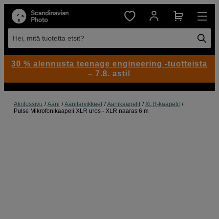
Hei, mitä tuotetta etsit?
30 % alennusta teenage engineering -tuotteista
– 7.8. asti!
Aloitussivu
Ääni
Äänitarvikkeet
Äänikaapelit
XLR-kaapelit
Pulse Mikrofonikaapeli XLR uros - XLR naaras 6 m