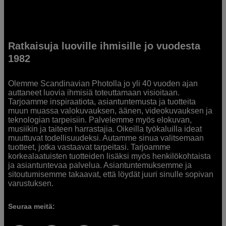
Ratkaisuja luoville ihmisille jo vuodesta
1982
Olemme Scandinavian Photolla jo yli 40 vuoden ajan
auttaneet luovia ihmisiä toteuttamaan visioitaan.
Tarjoamme inspiraatiota, asiantuntemusta ja tuotteita
muun muassa valokuvauksen, äänen, videokuvauksen ja
teknologian tarpeisiin. Palvelemme myös elokuvan,
musiikin ja taiteen harrastajia. Oikeilla työkaluilla ideat
muuttuvat todellisuudeksi. Autamme sinua valitsemaan
tuotteet, jotka vastaavat tarpeitasi. Tarjoamme
korkealaatuisten tuotteiden lisäksi myös henkilökohtaista
ja asiantuntevaa palvelua. Asiantuntemuksemme ja
sitoutumisemme takaavat, että löydät juuri sinulle sopivan
varustuksen.
Seuraa meitä: