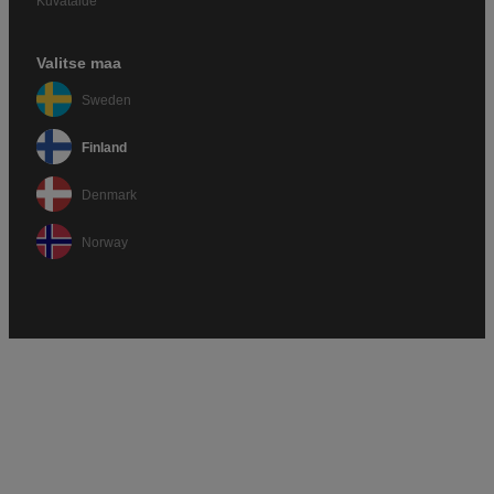
Kuvataide
Valitse maa
Sweden
Finland
Denmark
Norway