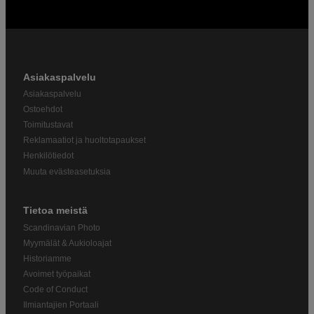
Asiakaspalvelu
Asiakaspalvelu
Ostoehdot
Toimitustavat
Reklamaatiot ja huoltotapaukset
Henkilötiedot
Muuta evästeasetuksia
Tietoa meistä
Scandinavian Photo
Myymälät & Aukioloajat
Historiamme
Avoimet työpaikat
Code of Conduct
Ilmiantajien Portaali