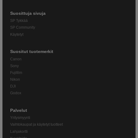
Suosittuja sivuja
SP Tykkää
SP Community
Käytetyt
Suositut tuotemerkit
Canon
Sony
Fujifilm
Nikon
DJI
Godox
Palvelut
Yritysmyynti
Vaihtokaupat ja käytetyt tuotteet
Lahjakortti