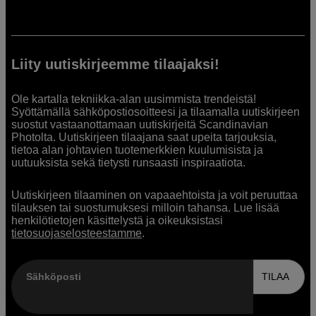
Liity uutiskirjeemme tilaajaksi!
Ole kartalla tekniikka-alan uusimmista trendeistä!
Syöttämällä sähköpostiosoitteesi ja tilaamalla uutiskirjeen
suostut vastaanottamaan uutiskirjeitä Scandinavian
Photolta. Uutiskirjeen tilaajana saat upeita tarjouksia,
tietoa alan johtavien tuotemerkkien kuulumisista ja
uutuuksista sekä tietysti runsaasti inspiraatiota.
Uutiskirjeen tilaaminen on vapaaehtoista ja voit peruuttaa
tilauksen tai suostumuksesi milloin tahansa. Lue lisää
henkilötietojen käsittelystä ja oikeuksistasi
tietosuojaselosteestamme
.
Sähköposti
TILAA