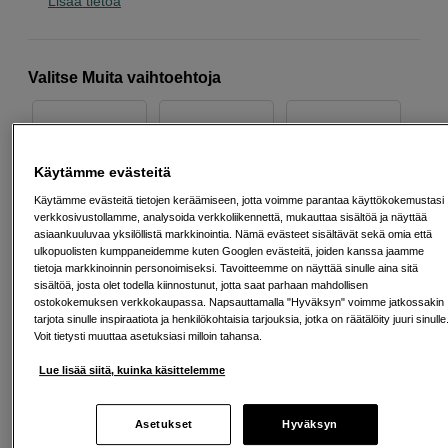
Lisää tietoa
Valitse Muita vaihtoehtoja
Käytämme evästeitä
3m
10m
1m
Käytämme evästeitä tietojen keräämiseen, jotta voimme parantaa käyttökokemustasi
verkkosivustollamme, analysoida verkkoliikennettä, mukauttaa sisältöä ja näyttää
asiaankuuluvaa yksilöllistä markkinointia. Nämä evästeet sisältävät sekä omia että
ulkopuolisten kumppaneidemme kuten Googlen evästeitä, joiden kanssa jaamme
tietoja markkinoinnin personoimiseksi. Tavoitteemme on näyttää sinulle aina sitä
sisältöä, josta olet todella kiinnostunut, jotta saat parhaan mahdollisen
0,38m
20m
6m
ostokokemuksen verkkokaupassa. Napsauttamalla "Hyväksyn" voimme jatkossakin
tarjota sinulle inspiraatiota ja henkilökohtaisia tarjouksia, jotka on räätälöity juuri sinulle
Voit tietysti muuttaa asetuksiasi milloin tahansa.
Lue lisää siitä, kuinka käsittelemme
2m
Asetukset
Hyväksyn