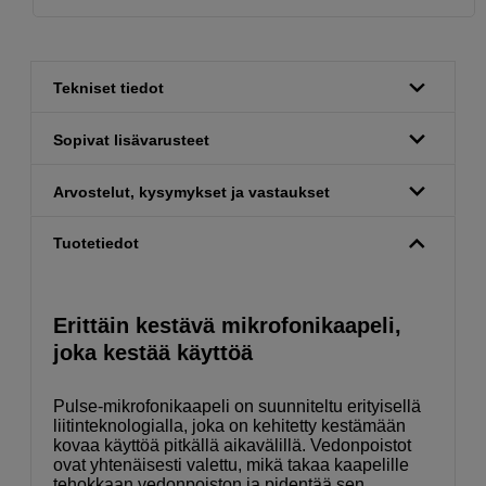
Tekniset tiedot
Sopivat lisävarusteet
Arvostelut, kysymykset ja vastaukset
Tuotetiedot
Erittäin
kestävä
mikrofonikaapeli,
joka kestää käyttöä
Pulse-mikrofonikaapeli on suunniteltu erityisellä
liitinteknologialla, joka on kehitetty kestämään
kovaa käyttöä pitkällä aikavälillä. Vedonpoistot
ovat yhtenäisesti valettu, mikä takaa kaapelille
tehokkaan vedonpoiston ja pidentää sen